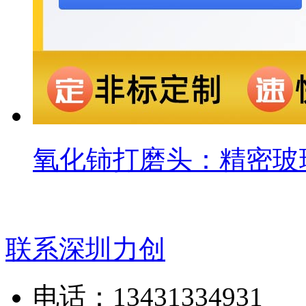
氧化铈打磨头：精密玻
联系深圳力创
电话：13431334931