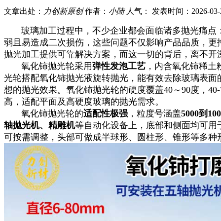
文章出处：
力创新原创
作者：
小陆
人气：
发表时间：
2026-03-
玻璃加工过程中，不少企业都会面临诸多抛光痛点：
弱且易造成二次损伤，这些问题不仅影响产品品质，更
抛光加工提供可靠解决方案，而这一切的背后，离不开
氧化铈抛光轮采用
弹性发泡工艺
，内含氧化铈稀土
光轮搭配氧化铈抛光液旋转抛光，能有效去除玻璃表面
想的抛光效果。氧化铈抛光轮的硬度覆盖40～90度，4
高，适配平面及高硬度玻璃的抛光需求。
氧化铈抛光轮的
适配性极强
，粒度号涵盖
5000到10
轴抛光机、精雕机
等自动化设备上，底部和侧面均可用
可按需调整，头部可做成半球形、圆柱形、锥形等多种